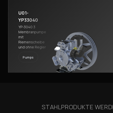
U01-
YP33040
YP-3040 3
Membranpumpe
mit
Riemenscheibe
und ohne Regler
Pumps
STAHLPRODUKTE WERDEN