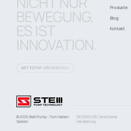
NICHT NUR
Produkte
BEWEGUNG,
Blog
ES IST
Kontakt
INNOVATION.
MIT FEYAP-ERFAHRUNG
© 2025 Stelll Pump – Tüm Hakları
ISO 9001 | CE-Zertifizierte
Saklıdır.
Herstellung