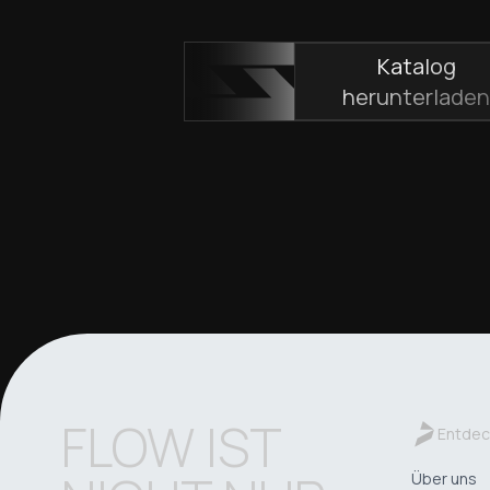
Katalog
herunterlade
FLOW IST
Entdec
Über uns