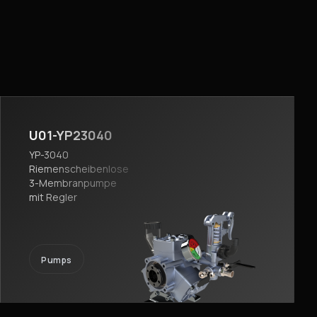
U01-YP23040
YP-3040
Riemenscheibenlose
3-Membranpumpe
mit Regler
Pumps