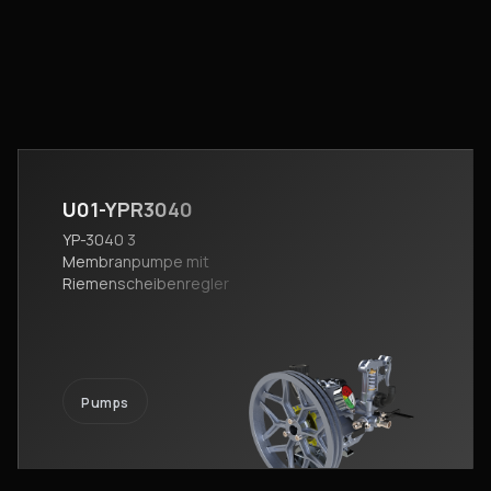
U01-YPR3040
YP-3040 3
Membranpumpe mit
Riemenscheibenregler
Pumps