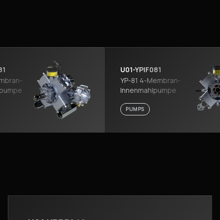
81
U01-YPIF081
mbran-
YP-81 4-Membran-
spumpe
Innenmahlpumpe
PUMPS