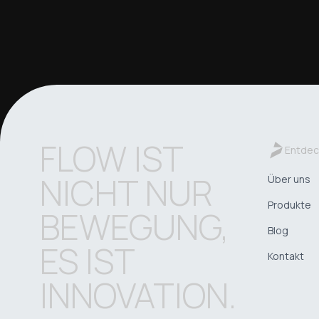
FLOW IST
Entdec
NICHT NUR
Über uns
Produkte
BEWEGUNG,
Blog
ES IST
Kontakt
INNOVATION.