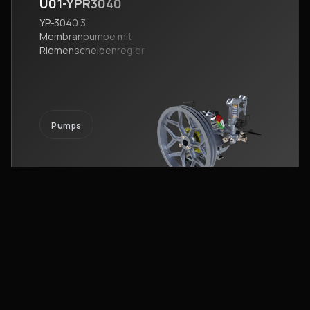
U01-YPR3040
YP-3040 3
Membranpumpe mit
Riemenscheibenregler
Pumps