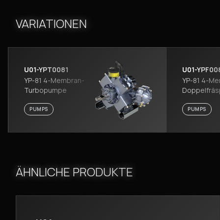
VARIATIONEN
U01-YPT0081
U01-YPF00
YP-81 4-Membran-
YP-81 4-Me
Turbopumpe
Doppelfrä
PUMPS
PUMPS
ÄHNLICHE PRODUKTE