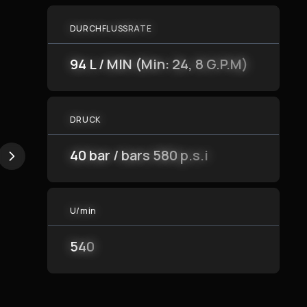
DURCHFLUSSRATE
94 L / MIN (Min: 24, 8 G.P.M)
DRUCK
40 bar / bars 580 p.s.i
U/min
540