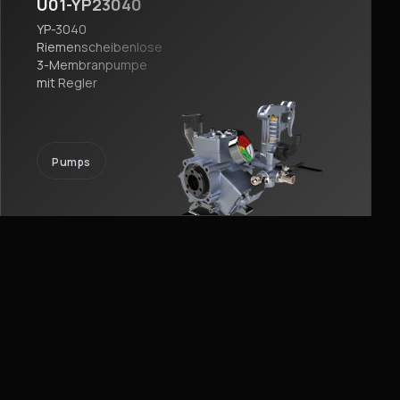
U01-YP23040
YP-3040
Riemenscheibenlose
3-Membranpumpe
mit Regler
Pumps