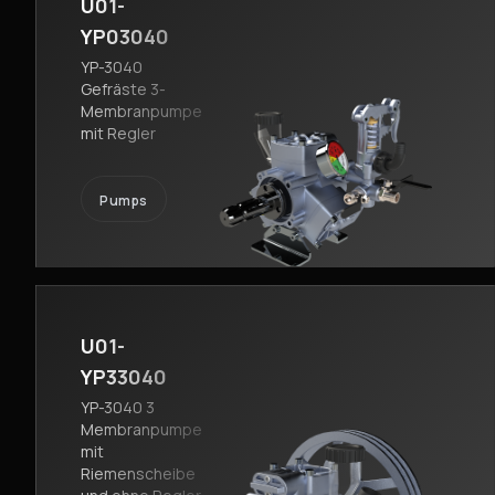
U01-
YP03040
YP-3040
Gefräste 3-
Membranpumpe
mit Regler
Pumps
U01-
YP33040
YP-3040 3
Membranpumpe
mit
Riemenscheibe