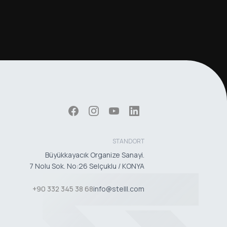
STANDORT
Büyükkayacık Organize Sanayi.
7 Nolu Sok. No:26 Selçuklu / KONYA
+90 332 345 38 68
info@stelll.com