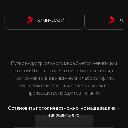
ХИМИЧЕСКИЙ
ЛЕК
Пульс индустриального мира бьется невидимым
потоком. Этот поток; Он действует как тихая, но
постоянная сила в химических лабораториях,
сельскохозяйственных полях и линиях по
производству продуктов питания.
Остановить поток невозможно, но наша задача —
направить его.