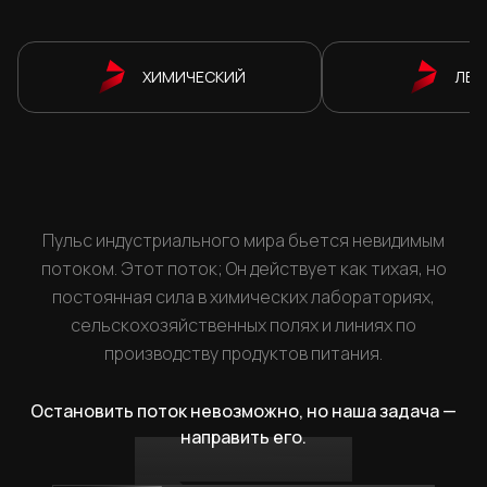
ХИМИЧЕСКИЙ
ЛЕК
Пульс индустриального мира бьется невидимым
потоком. Этот поток; Он действует как тихая, но
постоянная сила в химических лабораториях,
сельскохозяйственных полях и линиях по
производству продуктов питания.
Остановить поток невозможно, но наша задача —
направить его.