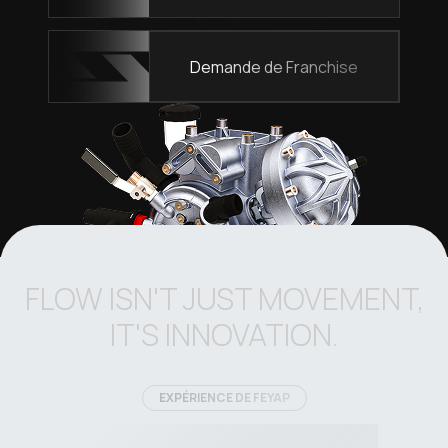
Demande de Franchise
FLOW ISN'T JUST MOVEMENT,
IT'S INNOVATION.
EXPÉRIENCE DE FEYAP