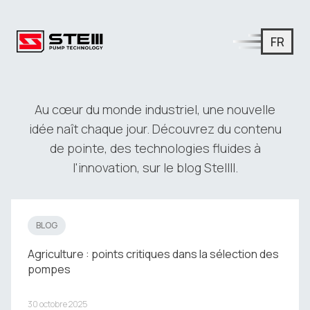
FR
Blog Stelll : Solutions industrielles
Axé sur les technologies des fluides et des domaines d'appl
Au cœur du monde industriel, une nouvelle
idée naît chaque jour. Découvrez du contenu
de pointe, des technologies fluides à
l'innovation, sur le blog Stellll.
BLOG
Agriculture : points critiques dans la sélection des
pompes
30 octobre 2025