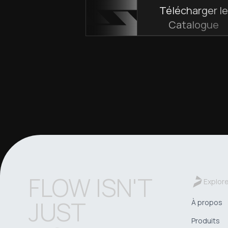
Télécharger l
Catalogue
FLOW ISN'T
Explor
JUST
À propos
Produits