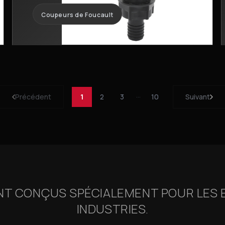
Coupeurs de Foucault
Précédent
1
2
3
···
10
Suivant
NT CONÇUS SPÉCIALEMENT POUR LES 
INDUSTRIES.