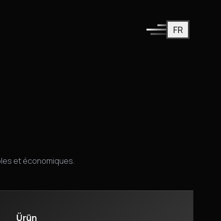
FR
ck. Service de fourniture rapide.
bles et économiques.
Ürün