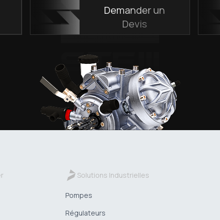
e
Demander un
Devis
er
Solutions Industrielles
Pompes
Régulateurs