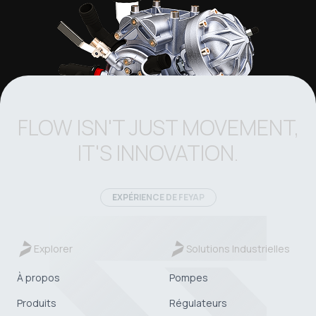
FLOW ISN'T JUST MOVEMENT,
IT'S INNOVATION.
EXPÉRIENCE DE FEYAP
Explorer
Solutions Industrielles
À propos
Pompes
Produits
Régulateurs