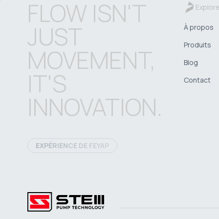
FLOW ISN'T
Explor
JUST
À propos
Produits
MOVEMENT,
Blog
IT'S
Contact
INNOVATION.
EXPÉRIENCE DE FEYAP