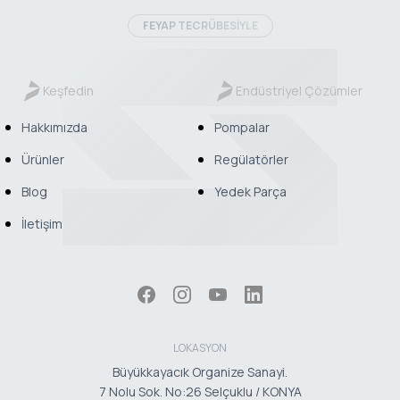
FEYAP TECRÜBESİYLE
Keşfedin
Endüstriyel Çözümler
Hakkımızda
Pompalar
Ürünler
Regülatörler
Blog
Yedek Parça
İletişim
LOKASYON
Büyükkayacık Organize Sanayi.
7 Nolu Sok. No:26 Selçuklu / KONYA