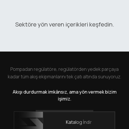
Sektöre yön veren içerikleri keşfedin.
Pompadan regülatöre, regülatörden yedek parçaya
kadar tüm akış ekipmanlarını tek çatı altında sunuyoruz.
Akışı durdurmak imkânsız, ama yön vermek bizim
işimiz.
Katalog İndir