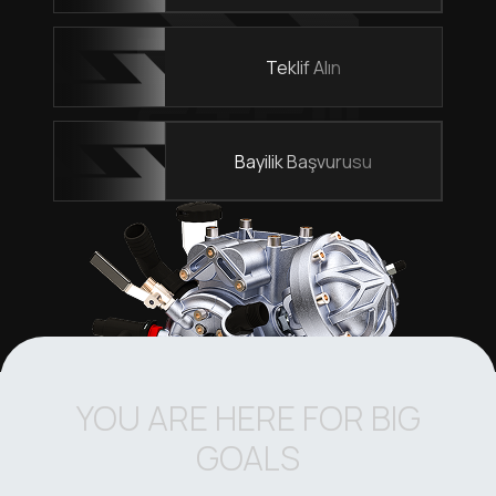
Teklif Alın
Bayilik Başvurusu
YOU ARE HERE FOR BIG
GOALS