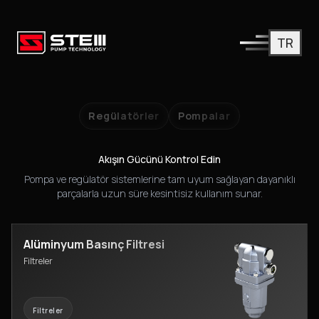
TR
Endüstriyel Yedek Parçaları
Pompa, regülatör ve valf gibi ana ürün gruplarımız için ihtiyac
Regülatörler
Pompalar
Akışın Gücünü Kontrol Edin
Pompa ve regülatör sistemlerine tam uyum sağlayan dayanıklı
parçalarla uzun süre kesintisiz kullanım sunar.
Alüminyum Basınç Filtresi
Filtreler
Filtreler