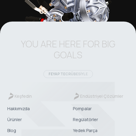
YOU ARE HERE FOR BIG
GOALS
FEYAP TECRÜBESİYLE
Keşfedin
Endüstriyel Çözümler
Hakkımızda
Pompalar
Ürünler
Regülatörler
Blog
Yedek Parça