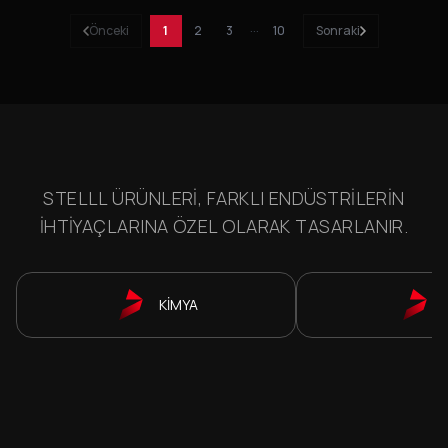
Önceki
1
2
3
···
10
Sonraki
STELLL ÜRÜNLERI, FARKLI ENDÜSTRILERIN
IHTIYAÇLARINA ÖZEL OLARAK TASARLANIR.
KİMYA