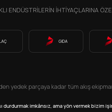
KLI ENDÜSTRILERIN IHTIYAÇLARINA ÖZ
İLAÇ
GIDA
en yedek parçaya kadar tüm akış ekipmanla
şı durdurmak imkânsız, ama yön vermek bizim işi