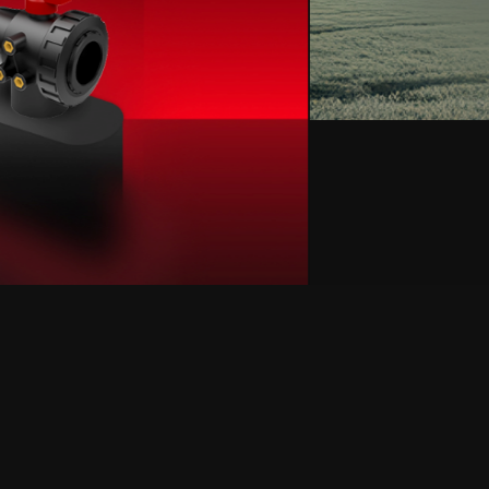
anslı ve güvenilir çözümlerimiz; kimya, ilaç, gıda, tarım ve oto