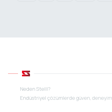
Neden Stelll?
Endüstriyel çözümlerde güven, deneyim v