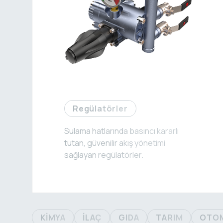
Regülatörler
Sulama hatlarında basıncı kararlı
tutan, güvenilir akış yönetimi
sağlayan regülatörler.
KİMYA
İLAÇ
GIDA
TARIM
OTO