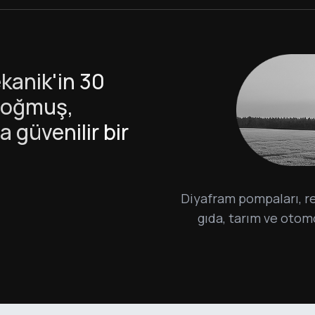
ekanik'in 30
e doğmuş,
 güvenilir bir
Diyafram pompaları, re
gıda, tarım ve otom