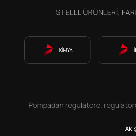
STELLL ÜRÜNLERI, FAR
KİMYA
Pompadan regülatöre, regülatörd
Akı