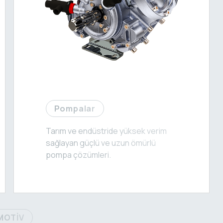
Pompalar
Tarım ve endüstride yüksek verim
sağlayan güçlü ve uzun ömürlü
pompa çözümleri.
MOTİV