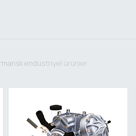
rmanslı endüstriyel ürünler