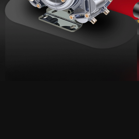
ma
 Standart
rımsal koşullara uygun
e verimli bir çalışma
 30 yılı aşkın köklü deneyimiyle öne çıkmaktadır. Yüksek perform