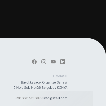
LOKASYON
Büyükkayacık Organize Sanayi.
7 Nolu Sok. No:26 Selçuklu / KONYA
+90 332 345 38 68
info@stelll.com