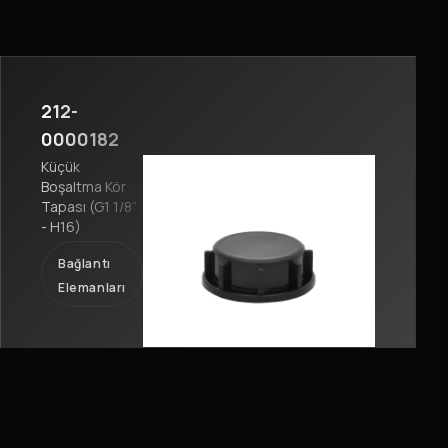
212-
0000182
Küçük
Boşaltma Kör
Tapası (G1 1/8”
- H16)
Bağlantı
Elemanları