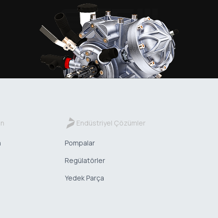
in
Endüstriyel Çözümler
a
Pompalar
Regülatörler
Yedek Parça