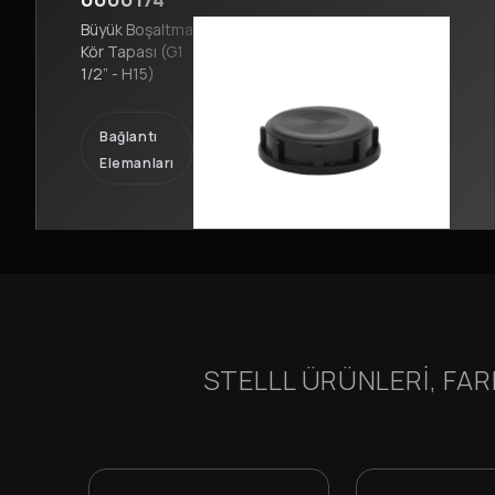
Büyük Boşaltma
Kör Tapası (G1
1/2” - H15)
Bağlantı
Elemanları
STELLL ÜRÜNLERI, FAR