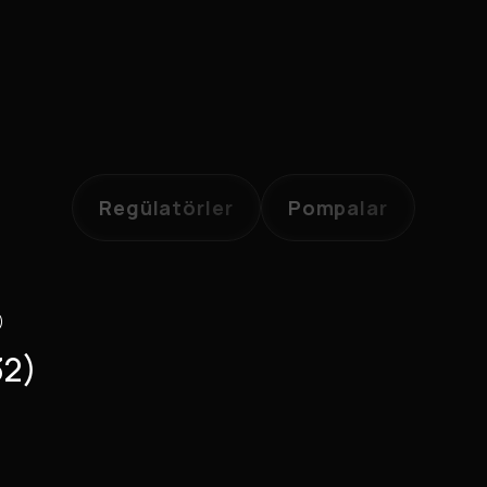
Regülatörler
Pompalar
)
32)