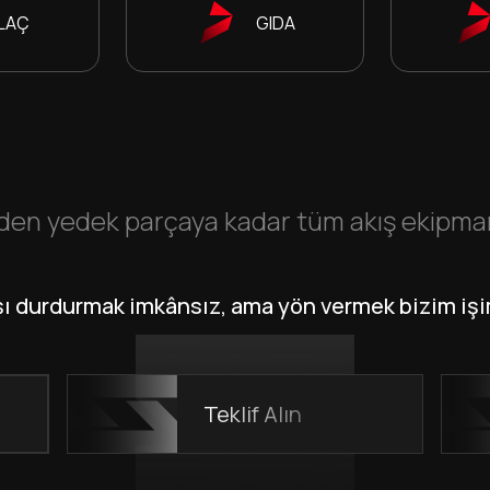
İLAÇ
GIDA
en yedek parçaya kadar tüm akış ekipmanla
şı durdurmak imkânsız, ama yön vermek bizim işi
Teklif Alın