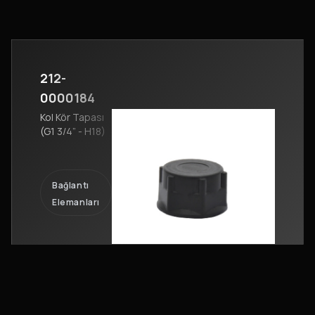
212-
0000184
Kol Kör Tapası
(G1 3/4” - H18)
Bağlantı
Elemanları