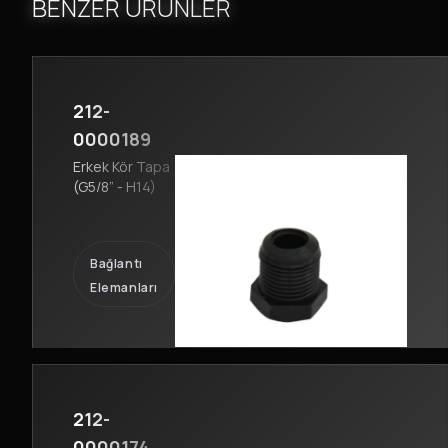
BENZER ÜRÜNLER
212-
0000189
Erkek Kör Tapa
(G5/8” - H14)
Bağlantı
Elemanları
212-
0000174