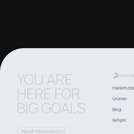
YOU ARE
Keşfed
HERE FOR
Hakkımızd
Ürünler
BIG GOALS
Blog
İletişim
FEYAP TECRÜBESİYLE