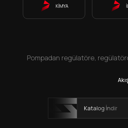
KİMYA
Pompadan regülatöre, regülatörd
Akı
Katalog İndir