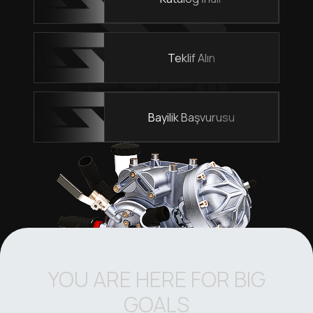
Teklif Alın
Bayilik Başvurusu
YOU ARE HERE FOR BIG
GOALS