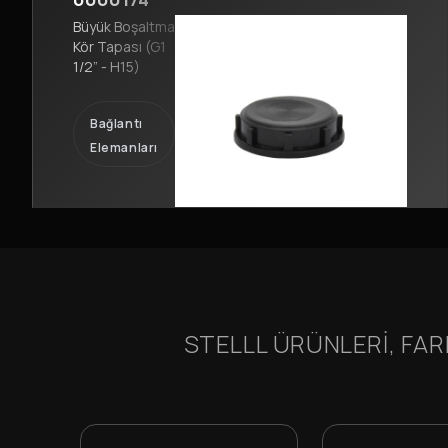
Büyük Boşaltma
Kör Tapası (G1
1/2” - H15)
Bağlantı
Elemanları
STELLL ÜRÜNLERI, FAR