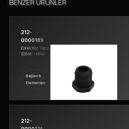
BENZER ÜRÜNLER
212-
0000189
Erkek Kör Tapa
(G5/8” - H14)
Bağlantı
Elemanları
212-
0000174