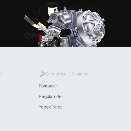
in
Endüstriyel Çözümler
a
Pompalar
Regülatörler
Yedek Parça