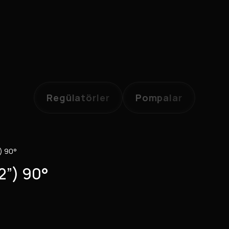
Regülatörler
Pompalar
”) 90°
/2”) 90°