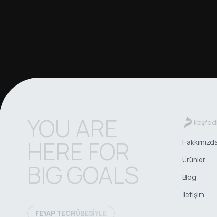
YOU ARE
Keşfed
HERE FOR
Hakkımızd
Ürünler
BIG GOALS
Blog
İletişim
FEYAP TECRÜBESİYLE