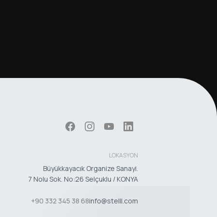
LOKASYON
Büyükkayacık Organize Sanayi.
7 Nolu Sok. No:26 Selçuklu / KONYA
+90 332 345 38 68
info@stelll.com