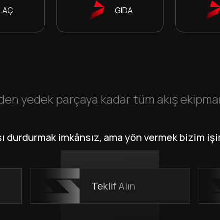
İLAÇ
GIDA
en yedek parçaya kadar tüm akış ekipmanla
şı durdurmak imkânsız, ama yön vermek bizim işi
Teklif Alın