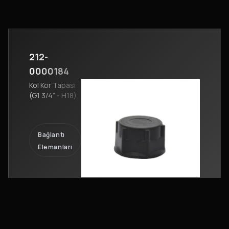
212-
0000184
Kol Kör Tapası
(G1 3/4” - H18)
Bağlantı
Elemanları