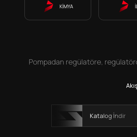
KİMYA
Pompadan regülatöre, regülatörd
Akı
Katalog İndir