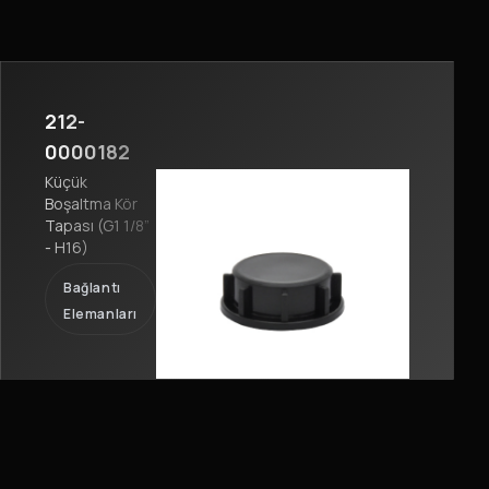
212-
0000182
Küçük
Boşaltma Kör
Tapası (G1 1/8”
- H16)
Bağlantı
Elemanları