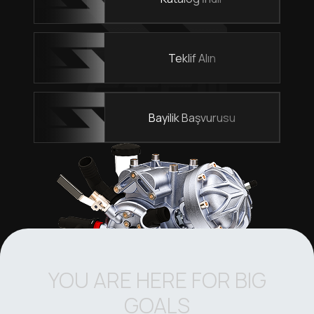
Teklif Alın
Bayilik Başvurusu
YOU ARE HERE FOR BIG
GOALS