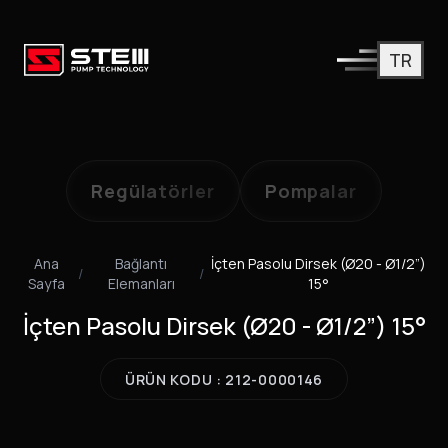
TR
Regülatörler
Pompalar
Ana
Bağlantı
İçten Pasolu Dirsek (Ø20 - Ø1/2”)
/
/
Sayfa
Elemanları
15°
İçten Pasolu Dirsek (Ø20 - Ø1/2”) 15°
ÜRÜN KODU : 212-0000146