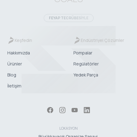
FEYAP TECRÜBESİYLE
Keşfedin
Endüstriyel Çözümler
Hakkımızda
Pompalar
Ürünler
Regülatörler
Blog
Yedek Parça
İletişim
LOKASYON
Büyükkayacık Organize Sanayi.