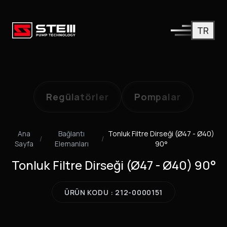
TR
Regülatörler
Pompalar
Ana
Bağlantı
Tonluk Filtre Dirseği (Ø47 - Ø40)
/
/
Sayfa
Elemanları
90°
Tonluk Filtre Dirseği (Ø47 - Ø40) 90°
ÜRÜN KODU : 212-0000151