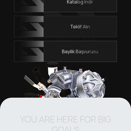
Katalog İndir
Teklif Alın
Bayilik Başvurusu
YOU ARE HERE FOR BIG
GOALS