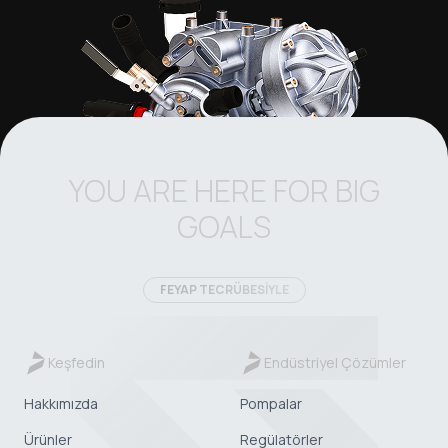
YOU ARE HERE FOR BIG
GOALS
FEYAP TECRÜBESİYLE
Keşfedin
Endüstriyel Çözümler
Hakkımızda
Pompalar
Ürünler
Regülatörler