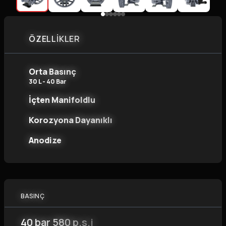
ÖZELLİKLER
Orta Basınç
30 L - 40 Bar
İçten Manifoldlu
Korozyona Dayanıklı
Anodize
BASINÇ
40 bar 580 p.s.i