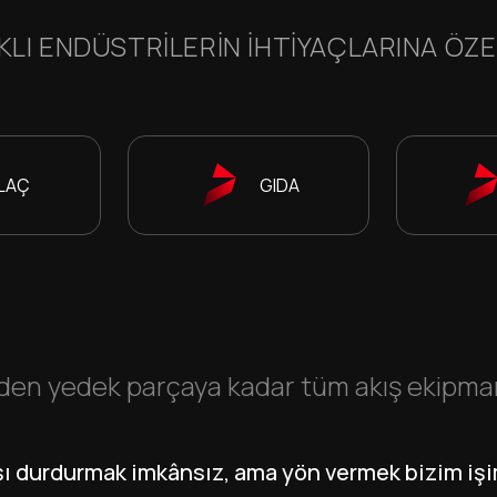
KLI ENDÜSTRILERIN IHTIYAÇLARINA ÖZ
İLAÇ
GIDA
en yedek parçaya kadar tüm akış ekipmanla
şı durdurmak imkânsız, ama yön vermek bizim işi