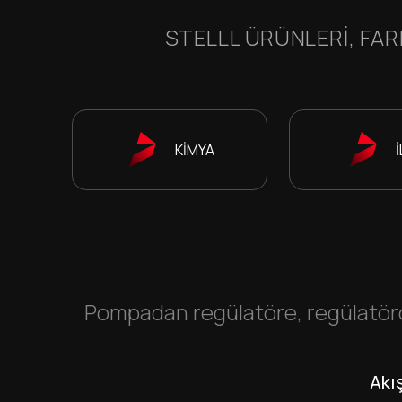
STELLL ÜRÜNLERI, FAR
KİMYA
Pompadan regülatöre, regülatörd
Akı