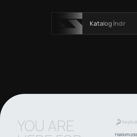
Katalog İndir
YOU ARE
Keşfed
Hakkımızd