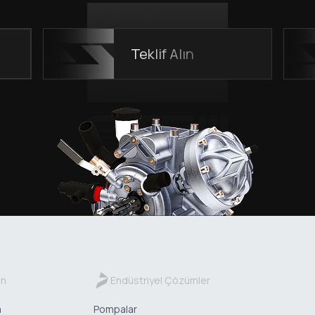
Teklif Alın
in
Endüstriyel Çözümler
a
Pompalar