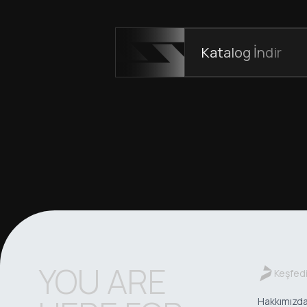
Katalog İndir
YOU ARE
Keşfed
Hakkımızd