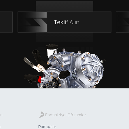
Teklif Alın
in
Endüstriyel Çözümler
a
Pompalar