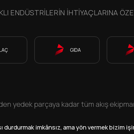
KLI ENDÜSTRILERIN IHTIYAÇLARINA ÖZ
İLAÇ
GIDA
en yedek parçaya kadar tüm akış ekipmanla
şı durdurmak imkânsız, ama yön vermek bizim işi