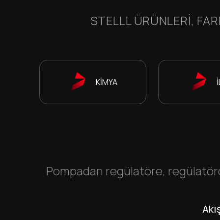
STELLL ÜRÜNLERI, FAR
KİMYA
Pompadan regülatöre, regülatörd
Akı