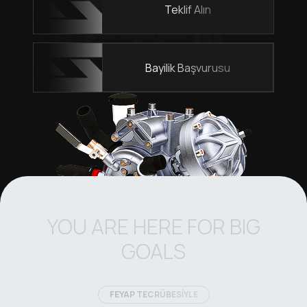
Teklif Alın
Bayilik Başvurusu
YOU ARE HERE FOR BIG
GOALS
FEYAP TECRÜBESİYLE