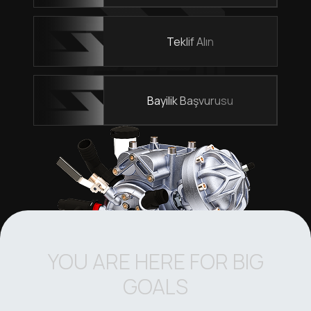
Teklif Alın
Bayilik Başvurusu
YOU ARE HERE FOR BIG
GOALS