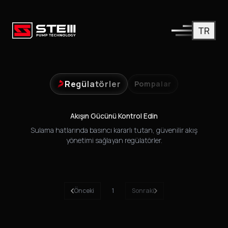
TR
Yüksek Performanslı Basınç Regülatörleri
Tüm uygulamalarınız için güvenilir, yüksek akış kapasiteli regül
Regülatörler
Pompalar
Akışın Gücünü Kontrol Edin
Sulama hatlarında basıncı kararlı tutan, güvenilir akış
yönetimi sağlayan regülatörler.
Önceki
1
Sonraki