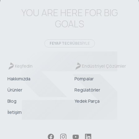
YOU ARE HERE FOR BIG
GOALS
FEYAP TECRÜBESİYLE
Keşfedin
Endüstriyel Çözümler
Hakkımızda
Pompalar
Ürünler
Regülatörler
Blog
Yedek Parça
İletişim