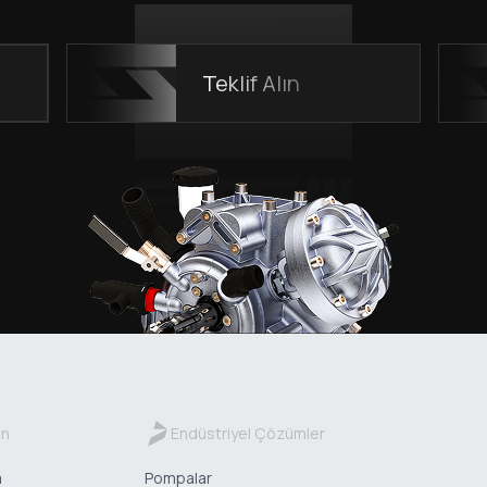
Teklif Alın
in
Endüstriyel Çözümler
a
Pompalar