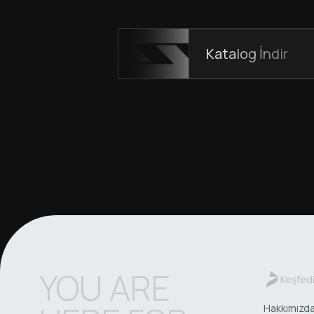
Katalog İndir
YOU ARE
Keşfed
Hakkımızd