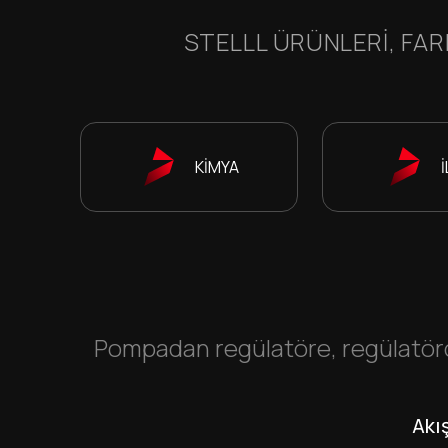
STELLL ÜRÜNLERI, FAR
KİMYA
Pompadan regülatöre, regülatörd
Akı