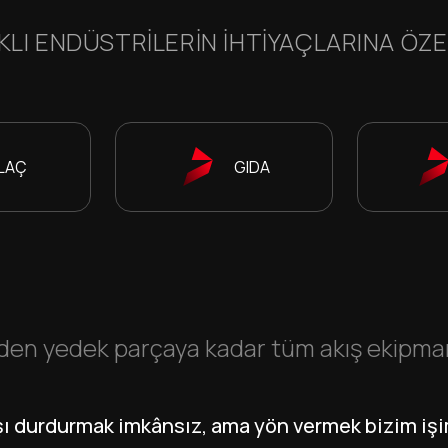
KLI ENDÜSTRILERIN IHTIYAÇLARINA ÖZ
İLAÇ
GIDA
en yedek parçaya kadar tüm akış ekipmanla
şı durdurmak imkânsız, ama yön vermek bizim işi