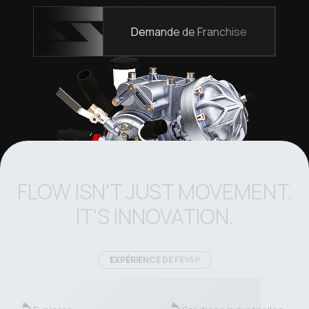
Demande de Franchise
FLOW ISN'T JUST MOVEMENT,
IT'S INNOVATION.
EXPÉRIENCE DE FEYAP