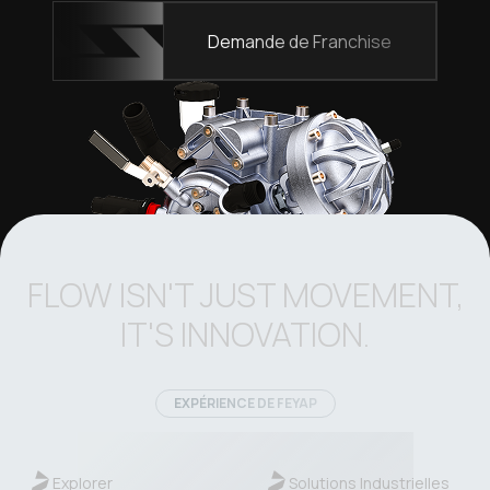
Demande de Franchise
FLOW ISN'T JUST MOVEMENT,
IT'S INNOVATION.
EXPÉRIENCE DE FEYAP
Explorer
Solutions Industrielles