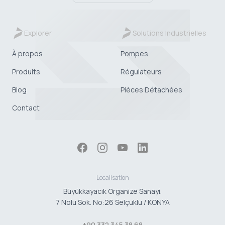
Explorer
Solutions Industrielles
À propos
Pompes
Produits
Régulateurs
Blog
Pièces Détachées
Contact
Localisation
Büyükkayacık Organize Sanayi.
7 Nolu Sok. No:26 Selçuklu / KONYA
+90 332 345 38 68